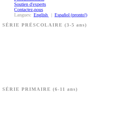
Soutien d'experts
Contactez-nous
Langues:
English
|
Español (pronto!)
SÉRIE PRÉSCOLAIRE (3-5 ans)
Ancien Testament
Nouveau Testament
Acheter les cartes PRÉSCOLAIRE
SÉRIE PRIMAIRE (6-11 ans)
Ancien Testament
Nouveau Testament
Acheter les cartes PRIMAIRE