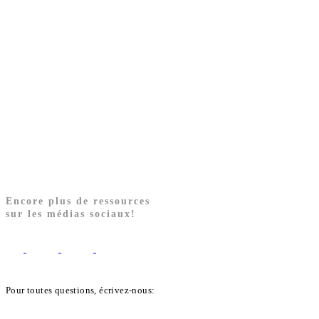
Encore plus de ressources
sur les médias sociaux!
Pour toutes questions, écrivez-nous:
biblekids@dq.paoc.org