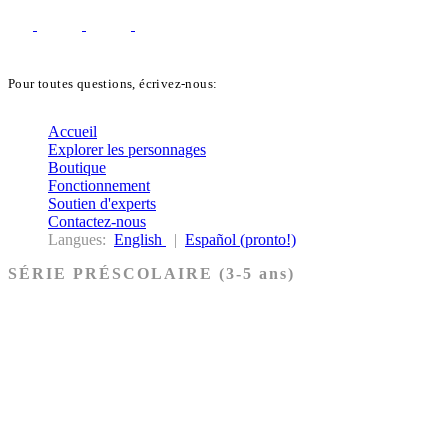
Pour toutes questions, écrivez-nous:
biblekids@dq.paoc.org
Accueil
Explorer les personnages
Boutique
Fonctionnement
Soutien d'experts
Contactez-nous
Langues:
English
|
Español (pronto!)
SÉRIE PRÉSCOLAIRE (3-5 ans)
Ancien Testament
Nouveau Testament
Acheter les cartes PRÉSCOLAIRE