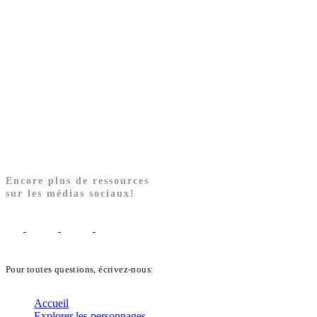
Encore plus de ressources
sur les médias sociaux!
Pour toutes questions, écrivez-nous:
biblekids@dq.paoc.org
Accueil
Explorer les personnages