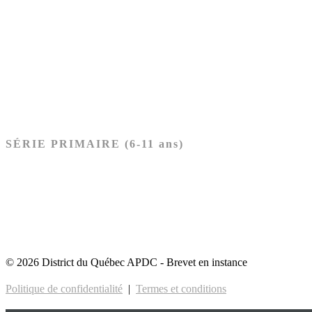
Ancien Testament
Nouveau Testament
Acheter les cartes PRÉSCOLAIRE
SÉRIE PRIMAIRE (6-11 ans)
Ancien Testament
Nouveau Testament
Acheter les cartes PRIMAIRE
© 2026 District du Québec APDC - Brevet en instance
Politique de confidentialité
|
Termes et conditions