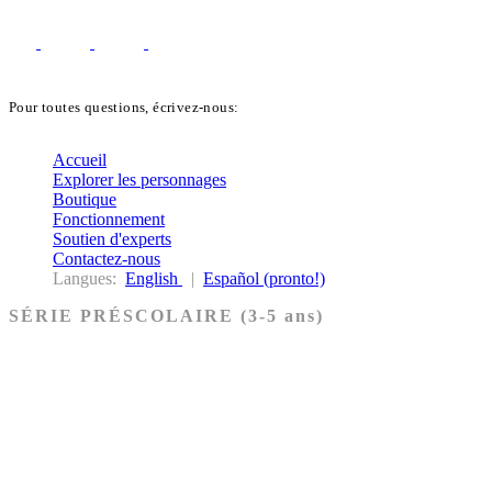
Pour toutes questions, écrivez-nous:
biblekids@dq.paoc.org
Accueil
Explorer les personnages
Boutique
Fonctionnement
Soutien d'experts
Contactez-nous
Langues:
English
|
Español (pronto!)
SÉRIE PRÉSCOLAIRE (3-5 ans)
Ancien Testament
Nouveau Testament
Acheter les cartes PRÉSCOLAIRE