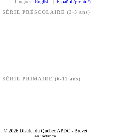
Langues:
English
|
Español (pronto!)
SÉRIE PRÉSCOLAIRE (3-5 ans)
Ancien Testament
Nouveau Testament
Acheter les cartes PRÉSCOLAIRE
SÉRIE PRIMAIRE (6-11 ans)
Ancien Testament
Nouveau Testament
Acheter les cartes PRIMAIRE
© 2026 District du Québec APDC - Brevet
en instance