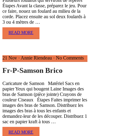
Plusieurs foulards qui serviront de repères
Étapes Avant la classe, préparez le jeu. Pour
ce faire, nouez un foulard au milieu de la
corde. Placez ensuite au sol deux foulards à
3 ou 4 mètres de …
READ MORE
21 Nov
·
Annie Riendeau
·
No Comments
Fr-P-Samson Brico
Caricature de Samson Matériel Sacs en
papier Yeux qui bougent Laine Images des
bras de Samson (pièce jointe) Crayons de
couleur Ciseaux Étapes Faites imprimer les
images des bras de Samson. Distribuez les
images des bras à tous les enfants et
demandez-leur de les découper. Distribuez 1
sac en papier kraft à tous …
READ MORE