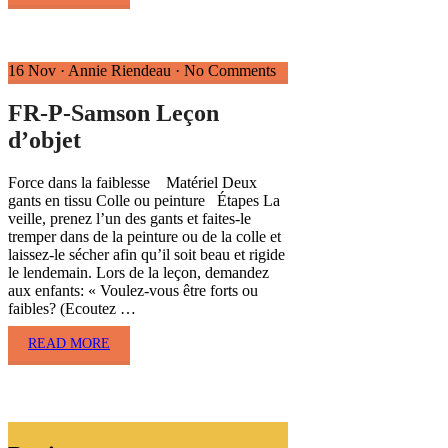
16 Nov
·
Annie Riendeau
·
No Comments
FR-P-Samson Leçon
d’objet
Force dans la faiblesse Matériel Deux
gants en tissu Colle ou peinture Étapes La
veille, prenez l’un des gants et faites-le
tremper dans de la peinture ou de la colle et
laissez-le sécher afin qu’il soit beau et rigide
le lendemain. Lors de la leçon, demandez
aux enfants: « Voulez-vous être forts ou
faibles? (Ecoutez …
READ MORE