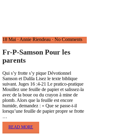
18 Mai
·
Annie Riendeau
·
No Comments
Fr-P-Samson Pour les
parents
Qui s’y frotte s’y pique Dévotionnel
Samson et Dalila Lisez le texte biblique
suivant. Juges 16 :4-21 Le pratico-pratique
Mouillez une feuille de papier et salissez-la
avec de la boue ou du crayon à mine de
plomb. Alors que la feuille est encore
humide, demandez : « Que se passe-t-il
lorsqu’une feuille de papier propre se frotte
…
READ MORE