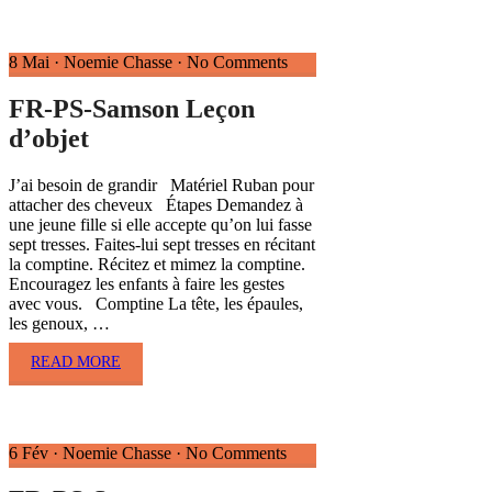
8 Mai
·
Noemie Chasse
·
No Comments
FR-PS-Samson Leçon
d’objet
J’ai besoin de grandir Matériel Ruban pour
attacher des cheveux Étapes Demandez à
une jeune fille si elle accepte qu’on lui fasse
sept tresses. Faites-lui sept tresses en récitant
la comptine. Récitez et mimez la comptine.
Encouragez les enfants à faire les gestes
avec vous. Comptine La tête, les épaules,
les genoux, …
READ MORE
6 Fév
·
Noemie Chasse
·
No Comments