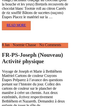
la bouche et les yeux) Bretzels recouverts de
chocolat blanc Tootsie roll au citron Carrés
de riz soufflé Bâtons de sucettes (suçons)
Étapes Placez le matériel sur la …
READ MORE
8 Jan
·
Noemie Chasse
·
No Comments
FR-PS-Joseph (Nouveau)
Activité physique
Voyage de Joseph et Marie à Bethléhem
Matériel Cartons de couleur Crayons
Étapes Préparez à l’avance des questions
portant sur l’histoire du jour. Collez des
cartons de couleur sur le plancher de
manière à créer un chemin. Aux deux
extrémités, écrivez respectivement
Bethléhem et Nazareth. Demandez à deux
enfants de jouer le rôle de …