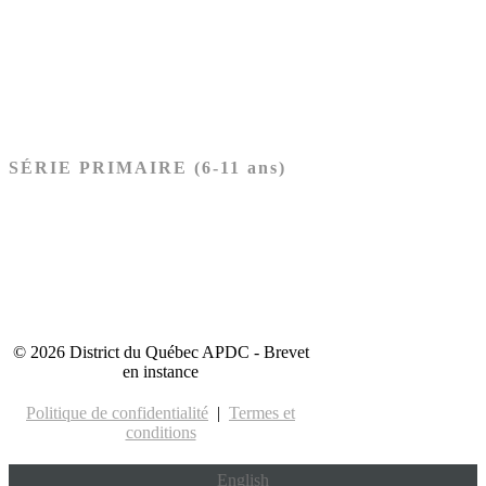
Nouveau Testament
Acheter les cartes PRÉSCOLAIRE
SÉRIE PRIMAIRE (6-11 ans)
Ancien Testament
Nouveau Testament
Acheter les cartes PRIMAIRE
© 2026 District du Québec APDC - Brevet
en instance
Politique de confidentialité
|
Termes et
conditions
English