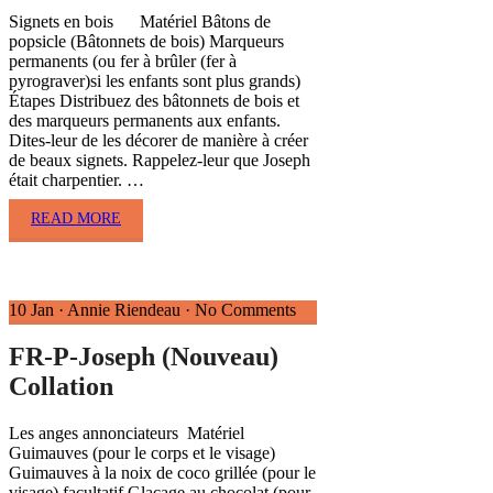
Signets en bois Matériel Bâtons de
popsicle (Bâtonnets de bois) Marqueurs
permanents (ou fer à brûler (fer à
pyrograver)si les enfants sont plus grands)
Étapes Distribuez des bâtonnets de bois et
des marqueurs permanents aux enfants.
Dites-leur de les décorer de manière à créer
de beaux signets. Rappelez-leur que Joseph
était charpentier. …
READ MORE
10 Jan
·
Annie Riendeau
·
No Comments
FR-P-Joseph (Nouveau)
Collation
Les anges annonciateurs Matériel
Guimauves (pour le corps et le visage)
Guimauves à la noix de coco grillée (pour le
visage) facultatif Glaçage au chocolat (pour