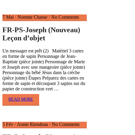
7 Mai
·
Noemie Chasse
·
No Comments
FR-PS-Joseph (Nouveau)
Leçon d’objet
Un messager est prêt (2) Matériel 3 cartes
en forme de sapin Personnage de Jean-
Baptiste (pièce jointe) Personnage de Marie
et Joseph avec une mangeoire (pièce jointe)
Personnage du bébé Jésus dans la crèche
(pièce jointe) Étapes Préparez des cartes en
forme de sapin et découpant 3 sapins sur du
papier de construction vert …
READ MORE
5 Fév
·
Annie Riendeau
·
No Comments