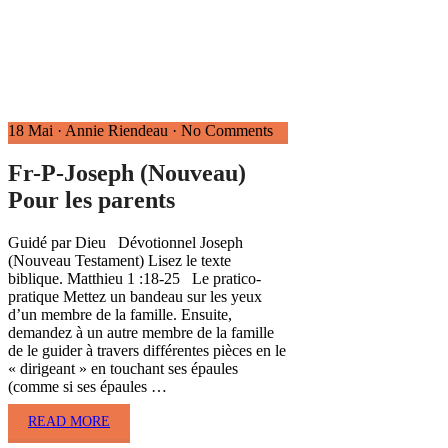
18 Mai
·
Annie Riendeau
·
No Comments
Fr-P-Joseph (Nouveau)
Pour les parents
Guidé par Dieu Dévotionnel Joseph
(Nouveau Testament) Lisez le texte
biblique. Matthieu 1 :18-25 Le pratico-
pratique Mettez un bandeau sur les yeux
d’un membre de la famille. Ensuite,
demandez à un autre membre de la famille
de le guider à travers différentes pièces en le
« dirigeant » en touchant ses épaules
(comme si ses épaules …
READ MORE