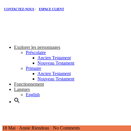
CONTACTEZ-NOUS
·
ESPACE CLIENT
Explorer les personnages
Préscolaire
Ancien Testament
Nouveau Testament
Primaire
Ancien Testament
Nouveau Testament
Fonctionnement
Langues
English
18 Mai
·
Annie Riendeau
·
No Comments