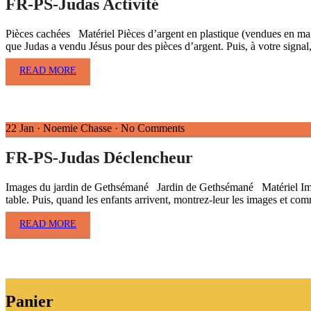
FR-PS-Judas Activité
Pièces cachées Matériel Pièces d’argent en plastique (vendues en maga
que Judas a vendu Jésus pour des pièces d’argent. Puis, à votre signal
READ MORE
22 Jan
·
Noemie Chasse
·
No Comments
FR-PS-Judas Déclencheur
Images du jardin de Gethsémané Jardin de Gethsémané Matériel Image
table. Puis, quand les enfants arrivent, montrez-leur les images et co
READ MORE
Panier