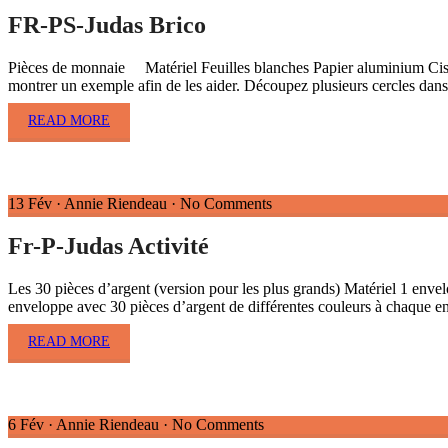
FR-PS-Judas Brico
Pièces de monnaie Matériel Feuilles blanches Papier aluminium Cis
montrer un exemple afin de les aider. Découpez plusieurs cercles da
READ MORE
13 Fév
·
Annie Riendeau
·
No Comments
Fr-P-Judas Activité
Les 30 pièces d’argent (version pour les plus grands) Matériel 1 envel
enveloppe avec 30 pièces d’argent de différentes couleurs à chaque e
READ MORE
6 Fév
·
Annie Riendeau
·
No Comments