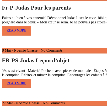
Fr-P-Judas Pour les parents
Faites du bien à vos ennemis! Dévotionnel Judas Lisez le texte bibliqu
poignard dans le cœur. « Mon cœur se serra. Je ne pouvais pas croire 
READ MORE
8 Mai
·
Noemie Chasse
·
No Comments
FR-PS-Judas Leçon d’objet
Jésus est vivant Matériel Pochette avec pièces de monnaie Étapes Mon
la comptine. Récitez et mimez la comptine. Encouragez les enfants à
READ MORE
27 Mar
·
Noemie Chasse
·
No Comments