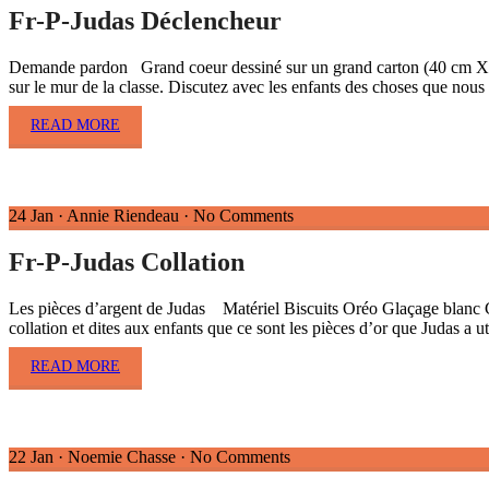
Fr-P-Judas Déclencheur
Demande pardon Grand coeur dessiné sur un grand carton (40 cm X 5
sur le mur de la classe. Discutez avec les enfants des choses que nous
READ MORE
24 Jan
·
Annie Riendeau
·
No Comments
Fr-P-Judas Collation
Les pièces d’argent de Judas Matériel Biscuits Oréo Glaçage blanc Colo
collation et dites aux enfants que ce sont les pièces d’or que Judas a u
READ MORE
22 Jan
·
Noemie Chasse
·
No Comments