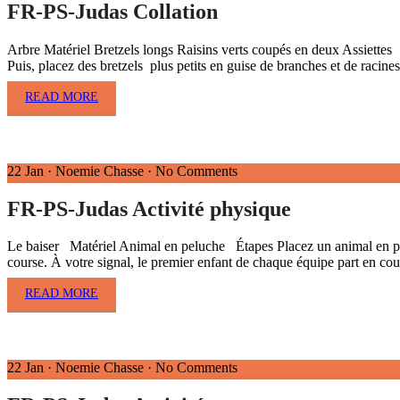
FR-PS-Judas Collation
Arbre Matériel Bretzels longs Raisins verts coupés en deux Assiettes Ét
Puis, placez des bretzels plus petits en guise de branches et de racin
READ MORE
22 Jan
·
Noemie Chasse
·
No Comments
FR-PS-Judas Activité physique
Le baiser Matériel Animal en peluche Étapes Placez un animal en pelu
course. À votre signal, le premier enfant de chaque équipe part en co
READ MORE
22 Jan
·
Noemie Chasse
·
No Comments