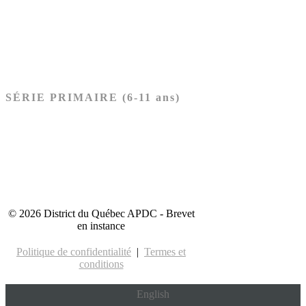
Nouveau Testament
Acheter les cartes PRÉSCOLAIRE
SÉRIE PRIMAIRE (6-11 ans)
Ancien Testament
Nouveau Testament
Acheter les cartes PRIMAIRE
© 2026 District du Québec APDC - Brevet
en instance
Politique de confidentialité
|
Termes et
conditions
English