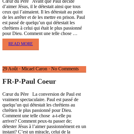
Cœur du Père Avant que Paul décide
d’aimer Jésus, il le détestait ainsi que tous
ceux qui l’aimaient. Il les détestait au point
de les arrêter et de les mettre en prison. Paul
est passé de quelqu’un qui détestait les
chrétiens à celui qui était le plus passionné
pour Dieu. Comment une telle chose …
READ MORE
29 Août
·
Micael Caron
·
No Comments
FR-P-Paul Coeur
Cœur du Père La conversion de Paul est
vraiment spectaculaire. Paul est passé de
quelqu’un qui détestait les chrétiens au
chrétien le plus passionné pour Dieu.
Comment une telle chose a-t-elle pu
arriver? Comment peux-tu passer de;
détester Jésus à l’aimer passionnément en un
instant? C’est un miracle, celui de la