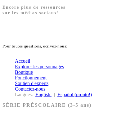
Encore plus de ressources
sur les médias sociaux!
Pour toutes questions, écrivez-nous:
biblekids@dq.paoc.org
Accueil
Explorer les personnages
Boutique
Fonctionnement
Soutien d'experts
Contactez-nous
Langues:
English
|
Español (pronto!)
SÉRIE PRÉSCOLAIRE (3-5 ans)
Ancien Testament
Nouveau Testament